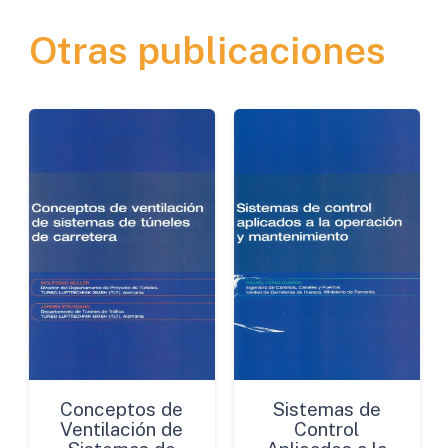
Vehículos
Otras publicaciones
Pesados
a
44
Toneladas
en
España
cantidad
Conceptos de
Sistemas de
Ventilación de
Control