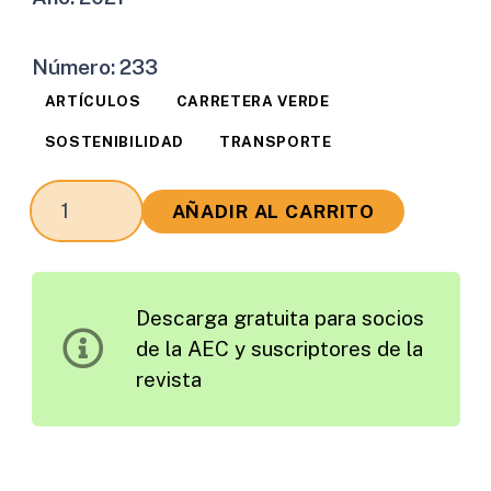
Número:
233
ARTÍCULOS
CARRETERA VERDE
SOSTENIBILIDAD
TRANSPORTE
Impacto
AÑADIR AL CARRITO
y
Repercusión
del
Descarga gratuita para socios
Incremento
de la AEC y suscriptores de la
del
revista
Peso
Máximo
de
los