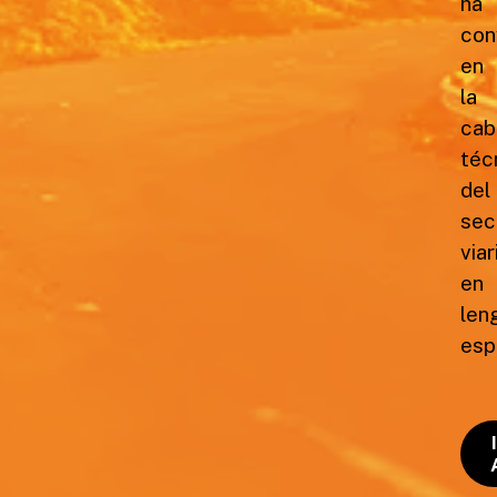
ha
con
en
la
cab
téc
del
sec
viar
en
len
esp