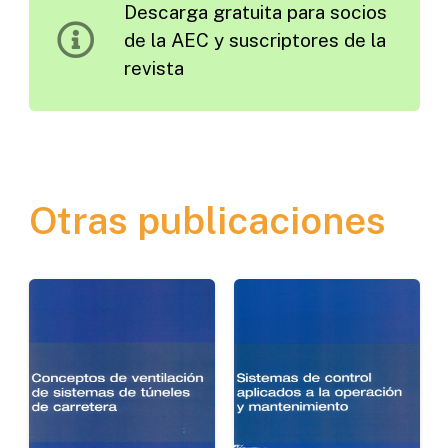
Descarga gratuita para socios
Tráfico
de la AEC y suscriptores de la
en
revista
el
Futuro
cantidad
Otras publicaciones