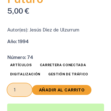
5,00
€
Autor(es):
Jesús Díez de Ulzurrum
Año:
1994
Número:
74
ARTÍCULOS
CARRETERA CONECTADA
DIGITALIZACIÓN
GESTIÓN DE TRÁFICO
Gestión
AÑADIR AL CARRITO
y
Control
del