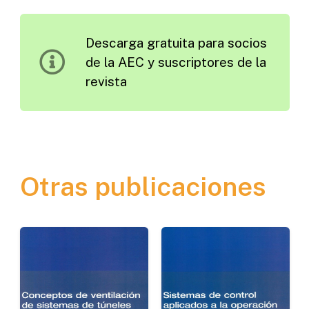
Tráfico
en
Descarga gratuita para socios
un
de la AEC y suscriptores de la
Área
revista
Urbana
y
su
Equipamiento
cantidad
Otras publicaciones