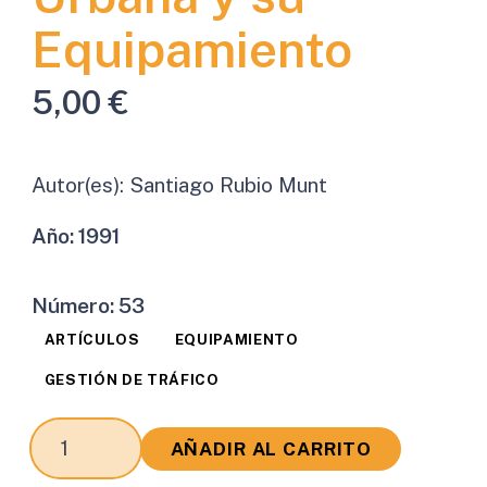
Equipamiento
5,00
€
Autor(es):
Santiago Rubio Munt
Año:
1991
Número:
53
ARTÍCULOS
EQUIPAMIENTO
GESTIÓN DE TRÁFICO
Gestión
AÑADIR AL CARRITO
del