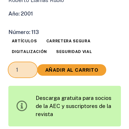
Año:
2001
Número:
113
ARTÍCULOS
CARRETERA SEGURA
DIGITALIZACIÓN
SEGURIDAD VIAL
Experiencia
AÑADIR AL CARRITO
en
Aplicaciones
de
Descarga gratuita para socios
los
de la AEC y suscriptores de la
Sistemas
revista
de
Información