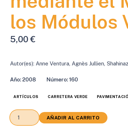
mediante el 
los Módulos 
5,00
€
Autor(es):
Anne Ventura, Agnès Jullien, Shahin
Año:
2008
Número:
160
ARTÍCULOS
CARRETERA VERDE
PAVIMENTACI
Evaluación
AÑADIR AL CARRITO
Medioambiental