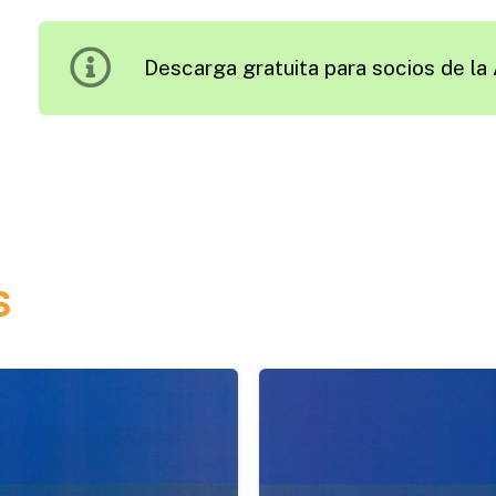
de
las
Descarga gratuita para socios de la 
Infraestructuras
Viarias
mediante
el
Método
de
los
s
Módulos
Viarios
cantidad