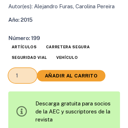
Autor(es):
Alejandro Furas, Carolina Pereira
Año:
2015
Número:
199
ARTÍCULOS
CARRETERA SEGURA
SEGURIDAD VIAL
VEHÍCULO
Evaluación
AÑADIR AL CARRITO
Independiente
de
la
Descarga gratuita para socios
Seguridad
de la AEC y suscriptores de la
de
revista
los
Vehículos