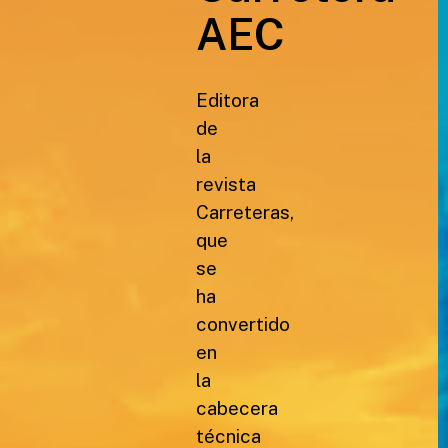
AEC
Editora
de
la
revista
Carreteras,
que
se
ha
convertido
en
la
cabecera
técnica