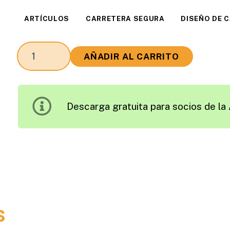
ARTÍCULOS
CARRETERA SEGURA
DISEÑO DE 
Evaluación
AÑADIR AL CARRITO
de
la
Seguridad
Descarga gratuita para socios de la 
Vial
de
Carreteras
Convencionales
mediante
la
Determinación
s
de
la