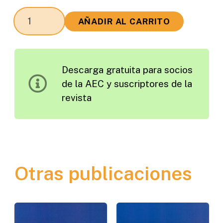
Estudio
AÑADIR AL CARRITO
Ambiental
y
Funcional
Descarga gratuita para socios
de
de la AEC y suscriptores de la
las
revista
Márgenes
de
las
Carreteras
cantidad
Otras publicaciones