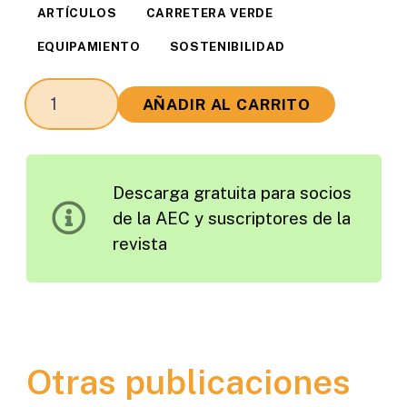
ARTÍCULOS
CARRETERA VERDE
EQUIPAMIENTO
SOSTENIBILIDAD
Estado
AÑADIR AL CARRITO
Actual
de
la
Descarga gratuita para socios
Normativa
de la AEC y suscriptores de la
Europea
revista
del
CEN
TC227/WG3.
Barreras
Anti-
Otras publicaciones
Ruido
para