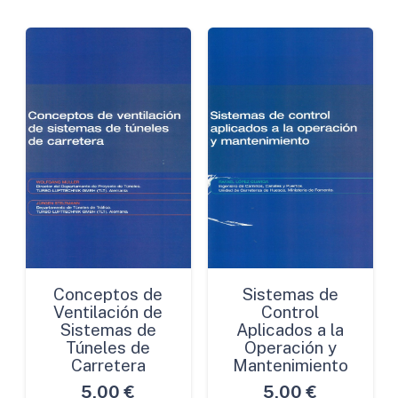
Carreteras
cantidad
Conceptos de
Sistemas de
Ventilación de
Control
Sistemas de
Aplicados a la
Túneles de
Operación y
Carretera
Mantenimiento
5,00
€
5,00
€