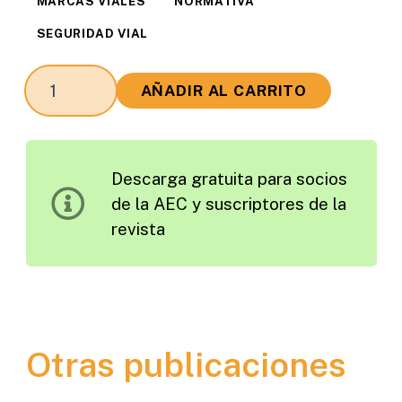
MARCAS VIALES
NORMATIVA
SEGURIDAD VIAL
Estado
AÑADIR AL CARRITO
Actual
de
la
Descarga gratuita para socios
Normativa
de la AEC y suscriptores de la
Europea
revista
del
CEN
TC226/WG2.
Señalización
Horizontal
Otras publicaciones
cantidad