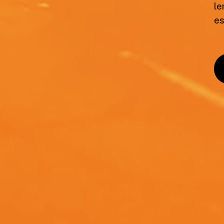
le
es