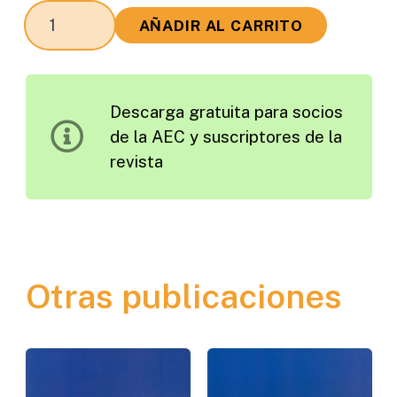
¿Es
AÑADIR AL CARRITO
Clave
el
Promotor
Descarga gratuita para socios
Público
de la AEC y suscriptores de la
para
revista
la
Eficacia
del
Sistema
de
Otras publicaciones
Seguridad
y
Salud
Laboral?
cantidad