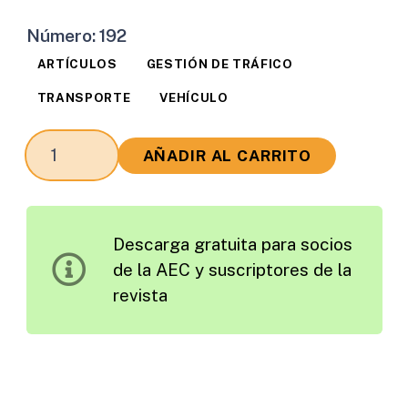
Número:
192
ARTÍCULOS
GESTIÓN DE TRÁFICO
TRANSPORTE
VEHÍCULO
Equipo
AÑADIR AL CARRITO
para
la
Clasificación
Descarga gratuita para socios
de
de la AEC y suscriptores de la
Vehículos
revista
utilizando
Lazos
Inductivos:
Un
Desarrollo