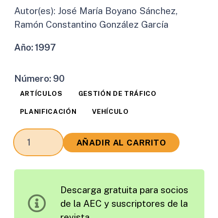
Autor(es):
José María Boyano Sánchez,
Ramón Constantino González García
Año:
1997
Número:
90
ARTÍCULOS
GESTIÓN DE TRÁFICO
PLANIFICACIÓN
VEHÍCULO
El
AÑADIR AL CARRITO
Simulador
de
Viajes
Descarga gratuita para socios
en
de la AEC y suscriptores de la
Vehículo
revista
Privado