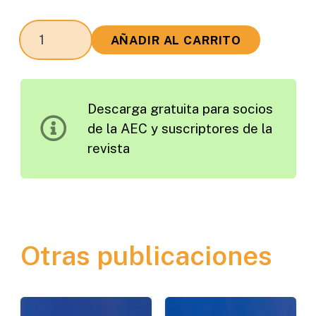
El
AÑADIR AL CARRITO
Sector
Transporte
como
Descarga gratuita para socios
Generador
de la AEC y suscriptores de la
de
revista
Empleo
en
la
Economía
Española
Otras publicaciones
cantidad