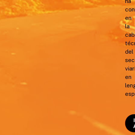
ha
con
en
la
cab
téc
del
sec
viar
en
len
esp