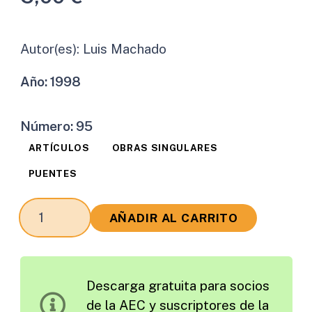
Autor(es):
Luis Machado
Año:
1998
Número:
95
ARTÍCULOS
OBRAS SINGULARES
PUENTES
El
AÑADIR AL CARRITO
Puente
Vasco
de
Descarga gratuita para socios
Gama
de la AEC y suscriptores de la
cantidad