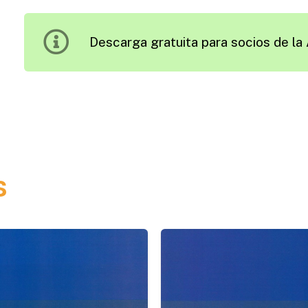
de
Excelencia
Descarga gratuita para socios de la 
para
la
Especialización
de
Técnicos
Españoles
en
s
Seguridad
Vial
cantidad