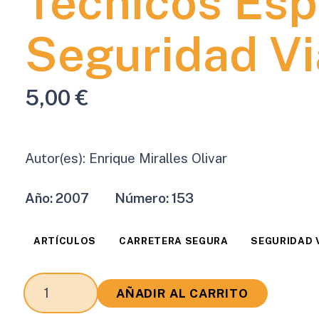
Técnicos Esp
Seguridad Vi
5,00
€
Autor(es):
Enrique Miralles Olivar
Año:
2007
Número:
153
ARTÍCULOS
CARRETERA SEGURA
SEGURIDAD 
El
AÑADIR AL CARRITO
Programa