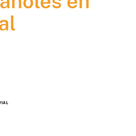
añoles en
al
VIAL