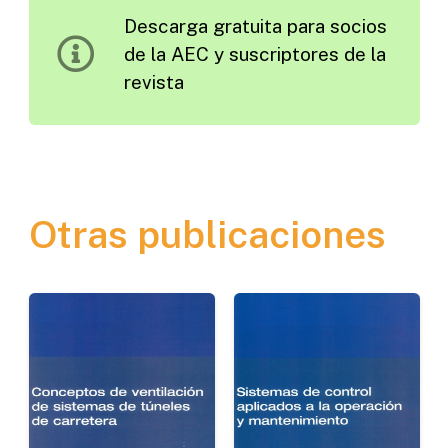
Descarga gratuita para socios
Carreteras
de la AEC y suscriptores de la
en
revista
Asturias.
Situación
Actual
cantidad
Otras publicaciones