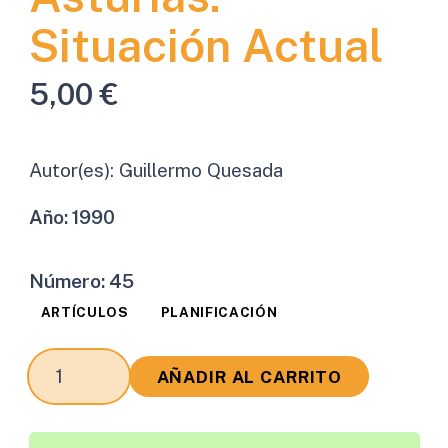
Situación Actual
5,00
€
Autor(es):
Guillermo Quesada
Año:
1990
Número:
45
ARTÍCULOS
PLANIFICACIÓN
El
AÑADIR AL CARRITO
Plan
Regional
de