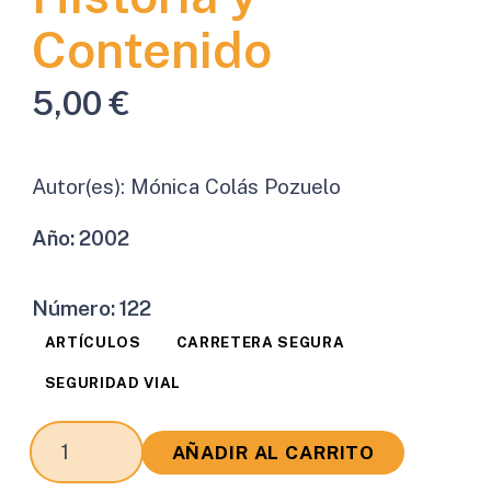
Contenido
5,00
€
Autor(es):
Mónica Colás Pozuelo
Año:
2002
Número:
122
ARTÍCULOS
CARRETERA SEGURA
SEGURIDAD VIAL
El
AÑADIR AL CARRITO
Plan