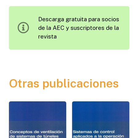
Nacional
de
Descarga gratuita para socios
Seguridad
de la AEC y suscriptores de la
Vial.
revista
Historia
y
Contenido
cantidad
Otras publicaciones