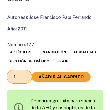
Autor(es):
José Francisco Papí Ferrando
Año:
2011
Número:
177
ARTÍCULOS
FINANCIACIÓN
FISCALIDAD
GESTIÓN DE TRÁFICO
PEAJE
El
AÑADIR AL CARRITO
Peaje
Urbano
de
Descarga gratuita para socios
Londres
de la AEC y suscriptores de la
cantidad