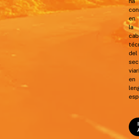
ha
con
en
la
cab
téc
del
sec
viar
en
len
esp