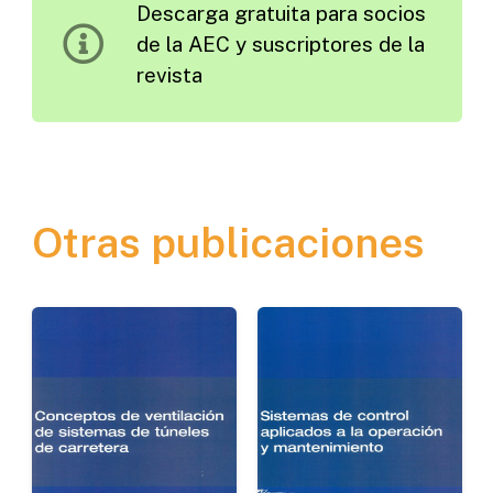
Descarga gratuita para socios
en
de la AEC y suscriptores de la
Alemania
revista
cantidad
Otras publicaciones