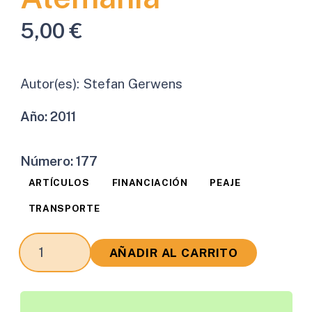
5,00
€
Autor(es):
Stefan Gerwens
Año:
2011
Número:
177
ARTÍCULOS
FINANCIACIÓN
PEAJE
TRANSPORTE
El
AÑADIR AL CARRITO
Peaje
para
Camiones