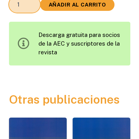
El
AÑADIR AL CARRITO
Papel
de
los
Descarga gratuita para socios
Estudios
de la AEC y suscriptores de la
Hidrogeológicos
revista
en
los
Proyectos
de
Carreteras
Otras publicaciones
cantidad