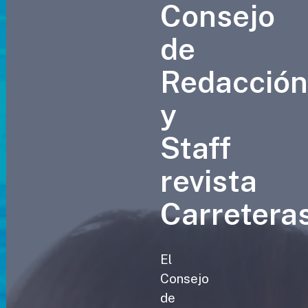
Consejo
de
Redacció
y
Staff
revista
Carretera
El
Consejo
de