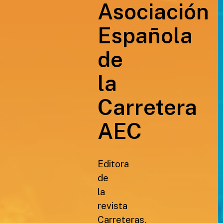
Asociación
Española
de
la
Carretera
AEC
Editora
de
la
revista
Carreteras,