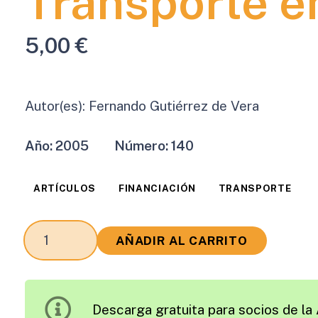
Transporte e
5,00
€
Autor(es):
Fernando Gutiérrez de Vera
Año:
2005
Número:
140
ARTÍCULOS
FINANCIACIÓN
TRANSPORTE
El
AÑADIR AL CARRITO
Papel
de
las
Descarga gratuita para socios de la 
Empresas