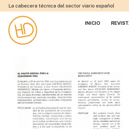
La cabecera técnica del sector viario español
INICIO
REVIS