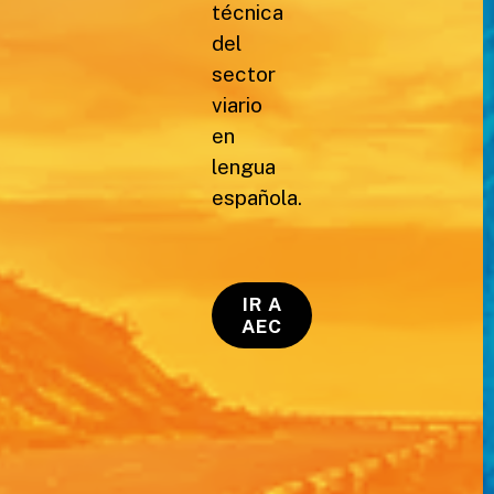
técnica
del
sector
viario
en
lengua
española.
IR A
AEC