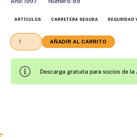
Año:
1997
Número:
89
ARTÍCULOS
CARRETERA SEGURA
SEGURIDAD 
El
AÑADIR AL CARRITO
Pacto
Social
por
Descarga gratuita para socios de la 
la
Seguridad
Vial
cantidad
s