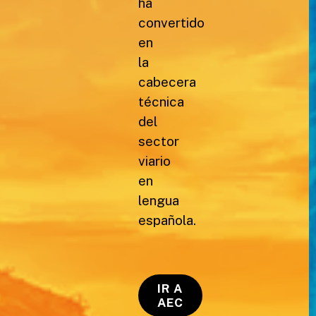
ha
convertido
en
la
cabecera
técnica
del
sector
viario
en
lengua
española.
IR A
AEC