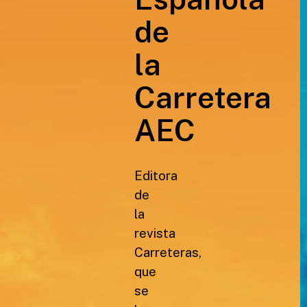
de
la
Carretera
AEC
Editora
de
la
revista
Carreteras,
que
se