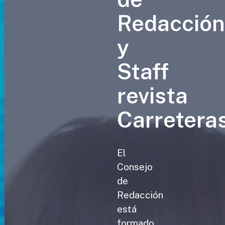
Redacció
y
Staff
revista
Carretera
El
Consejo
de
Redacción
está
formado