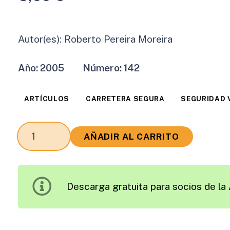
Autor(es):
Roberto Pereira Moreira
Año:
2005
Número:
142
ARTÍCULOS
CARRETERA SEGURA
SEGURIDAD 
El
AÑADIR AL CARRITO
Coste
Social
de
Descarga gratuita para socios de la 
los
Accidentes
de