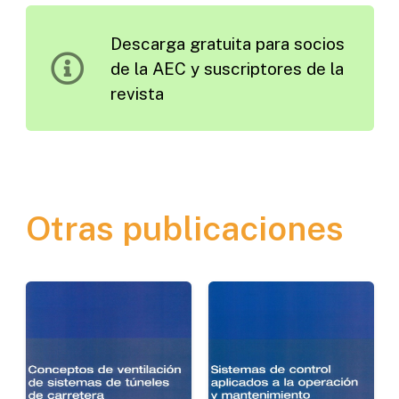
Trolebuses
Descarga gratuita para socios
de
de la AEC y suscriptores de la
Quito
revista
cantidad
Otras publicaciones