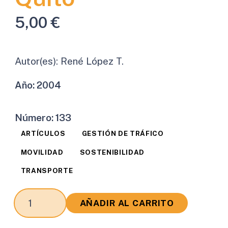
5,00
€
Autor(es):
René López T.
Año:
2004
Número:
133
ARTÍCULOS
GESTIÓN DE TRÁFICO
MOVILIDAD
SOSTENIBILIDAD
TRANSPORTE
El
AÑADIR AL CARRITO
Corredor
de