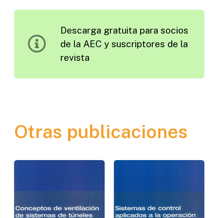
Calixtinus
y
Descarga gratuita para socios
el
de la AEC y suscriptores de la
Camino
revista
Francés
a
Compostela
cantidad
Otras publicaciones