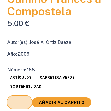
Compostela
5,00
€
Autor(es):
José A. Ortiz Baeza
Año:
2009
Número:
168
ARTÍCULOS
CARRETERA VERDE
SOSTENIBILIDAD
El
AÑADIR AL CARRITO
Codex