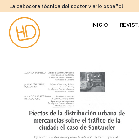
La cabecera técnica del sector viario español
INICIO
REVIS