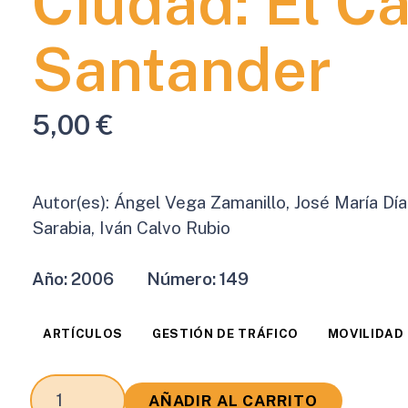
Ciudad: El C
Santander
5,00
€
Autor(es):
Ángel Vega Zamanillo, José María Dí
Sarabia, Iván Calvo Rubio
Año:
2006
Número:
149
ARTÍCULOS
GESTIÓN DE TRÁFICO
MOVILIDAD
Efectos
AÑADIR AL CARRITO