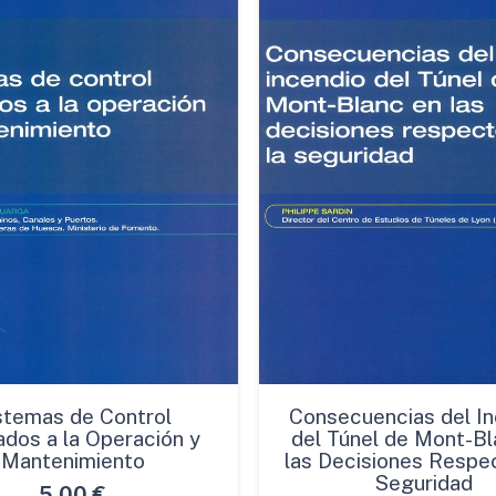
cantidad
stemas de Control
Consecuencias del In
ados a la Operación y
del Túnel de Mont-Bl
Mantenimiento
las Decisiones Respec
Seguridad
5,00
€