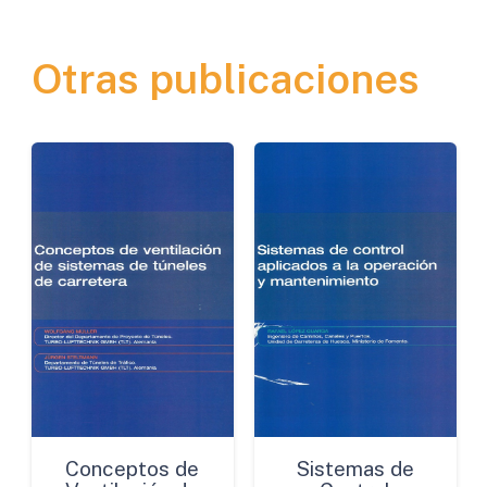
los
Diferentes
Otras publicaciones
Perfiles
de
Conductores
dentro
del
Colectivo
Motociclista
cantidad
Conceptos de
Sistemas de