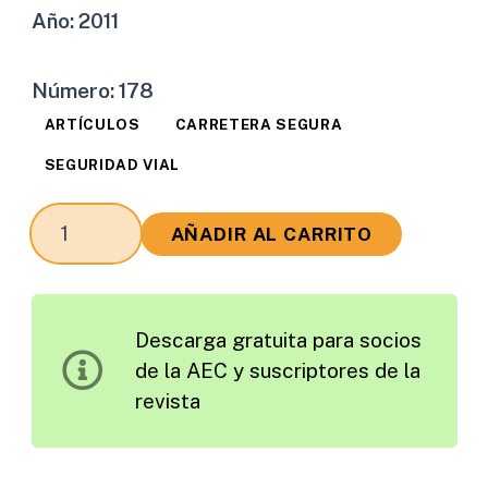
Año:
2011
Número:
178
ARTÍCULOS
CARRETERA SEGURA
SEGURIDAD VIAL
Definición
AÑADIR AL CARRITO
del
Riesgo
a
Descarga gratuita para socios
Sufrir
de la AEC y suscriptores de la
un
revista
Accidente
Mortal
de