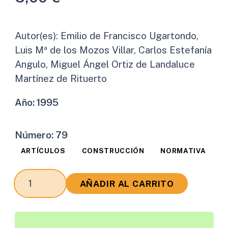
Autor(es):
Emilio de Francisco Ugartondo,
Luis Mª de los Mozos Villar, Carlos Estefanía
Angulo, Miguel Ángel Ortiz de Landaluce
Martínez de Rituerto
Año:
1995
Número:
79
ARTÍCULOS
CONSTRUCCIÓN
NORMATIVA
Construcción
AÑADIR AL CARRITO
y
Normativa
cantidad