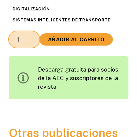
DIGITALIZACIÓN
SISTEMAS INTELIGENTES DE TRANSPORTE
Conclusiones
AÑADIR AL CARRITO
del
III
Congreso
Descarga gratuita para socios
Nacional
de la AEC y suscriptores de la
sobre
revista
Sistemas
Inteligentes
de
Transporte
cantidad
Otras publicaciones