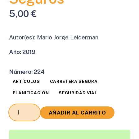
5,00
€
Autor(es):
Mario Jorge Leiderman
Año:
2019
Número:
224
ARTÍCULOS
CARRETERA SEGURA
PLANIFICACIÓN
SEGURIDAD VIAL
Como
AÑADIR AL CARRITO
Hacer
los
Caminos