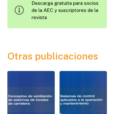
Descarga gratuita para socios
más
de la AEC y suscriptores de la
Seguros
revista
cantidad
Otras publicaciones