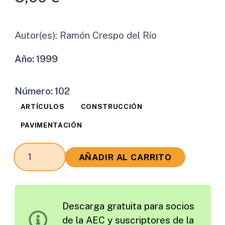
Autor(es):
Ramón Crespo del Río
Año:
1999
Número:
102
ARTÍCULOS
CONSTRUCCIÓN
PAVIMENTACIÓN
Calidad
AÑADIR AL CARRITO
Ante
la
Rodadura
Descarga gratuita para socios
cantidad
de la AEC y suscriptores de la