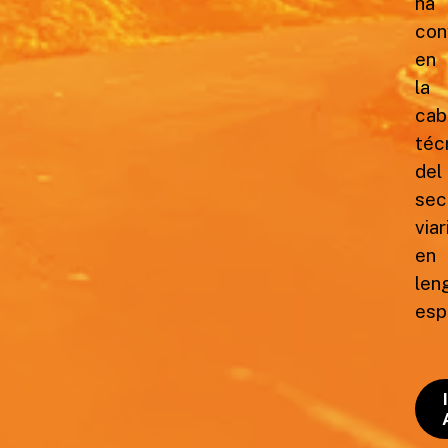
ha
con
en
la
cab
téc
del
sec
viar
en
len
esp