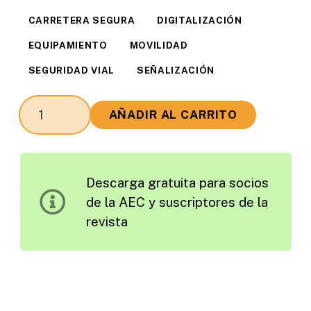
CARRETERA SEGURA
DIGITALIZACIÓN
EQUIPAMIENTO
MOVILIDAD
SEGURIDAD VIAL
SEÑALIZACIÓN
C-
AÑADIR AL CARRITO
Roads
Galicia
y
Descarga gratuita para socios
Movilidad
de la AEC y suscriptores de la
Conectada:
revista
El
Futuro
Corredor
Inteligente
de