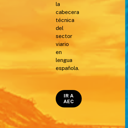
la
cabecera
técnica
del
sector
viario
en
lengua
española.
IR A
AEC