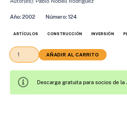
Autor(es):
Pablo Nobell Rodríguez
Año:
2002
Número:
124
ARTÍCULOS
CONSTRUCCIÓN
INVERSIÓN
P
Blance
AÑADIR AL CARRITO
del
Plan
de
Descarga gratuita para socios de la 
Carreteras
de
Cataluña
cantidad