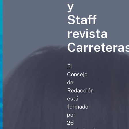
y
Staff
revista
Carretera
El
Consejo
de
Redacción
está
formado
por
26