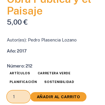
Paisaje
5,00
€
Autor(es):
Pedro Plasencia Lozano
Año:
2017
Número:
212
ARTÍCULOS
CARRETERA VERDE
PLANIFICACIÓN
SOSTENIBILIDAD
Apuntes
AÑADIR AL CARRITO
sobre