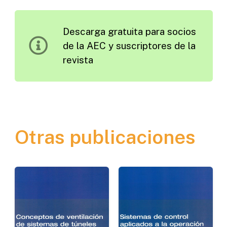
la
Relación
Descarga gratuita para socios
entre
de la AEC y suscriptores de la
la
revista
Obra
Pública
y
el
Paisaje
Otras publicaciones
cantidad