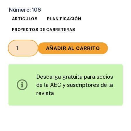
Número:
106
ARTÍCULOS
PLANIFICACIÓN
PROYECTOS DE CARRETERAS
Aplicación
AÑADIR AL CARRITO
del
Método
de
Descarga gratuita para socios
Organización
de la AEC y suscriptores de la
en
revista
Cadena
en
la
Planificación
y