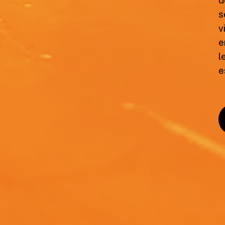
s
v
e
l
e