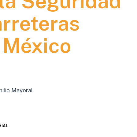
 la Seguridad
arreteras
 México
ilio Mayoral
VIAL