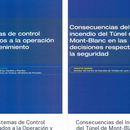
México
cantidad
stemas de Control
Consecuencias del In
ados a la Operación y
del Túnel de Mont-Bl