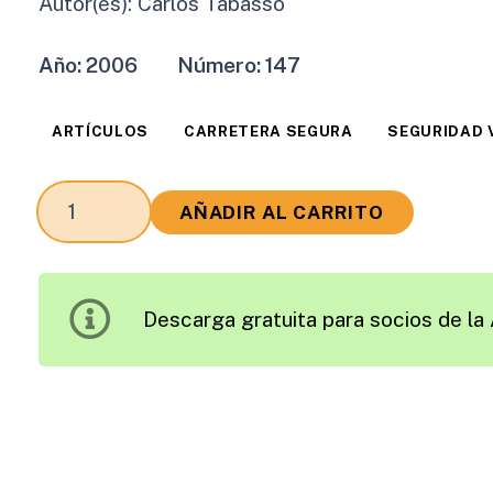
Autor(es):
Carlos Tabasso
Año:
2006
Número:
147
ARTÍCULOS
CARRETERA SEGURA
SEGURIDAD 
Algunos
AÑADIR AL CARRITO
Aspectos
Clave
de
Descarga gratuita para socios de la 
la
Licencia
de
Puntos
cantidad