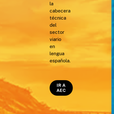
la
cabecera
técnica
del
sector
viario
en
lengua
española.
IR A
AEC