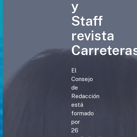
y
Staff
revista
Carretera
El
Consejo
de
Redacción
está
formado
por
26