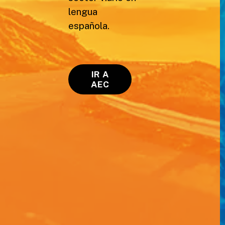
lengua
española.
IR A
AEC