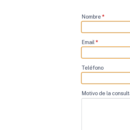
Contacto
Nombre
*
Email
*
Teléfono
Motivo de la consul