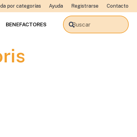
da por categorías
Ayuda
Registrarse
Contacto
BENEFACTORES
ris