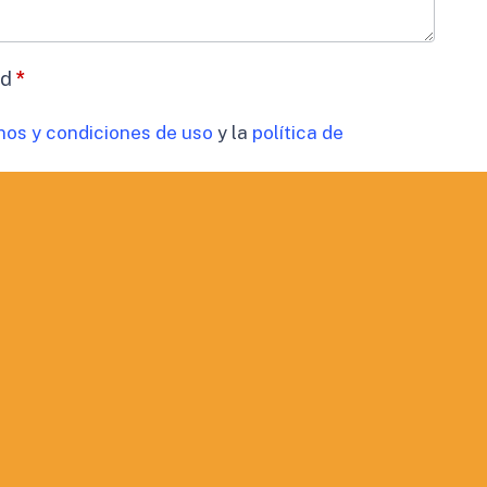
ad
*
nos y condiciones de uso
y la
política de
datos
*
timiento para el tratamiento de los datos de mi
cidad
 comunicaciones comerciales.
ORMACIÓN