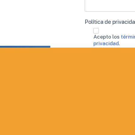
Política de privacid
Acepto los
térmi
privacidad
.
Procesamiento de 
Doy mi consen
perfil.
Aceptación de publi
Deseo recibir
QUIERO INF