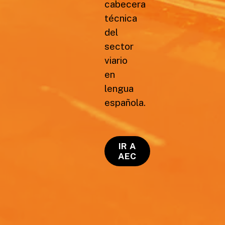
cabecera
técnica
del
sector
viario
en
lengua
española.
IR A
AEC