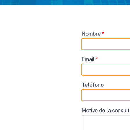
Contacto
Nombre
*
Email
*
Teléfono
Motivo de la consul