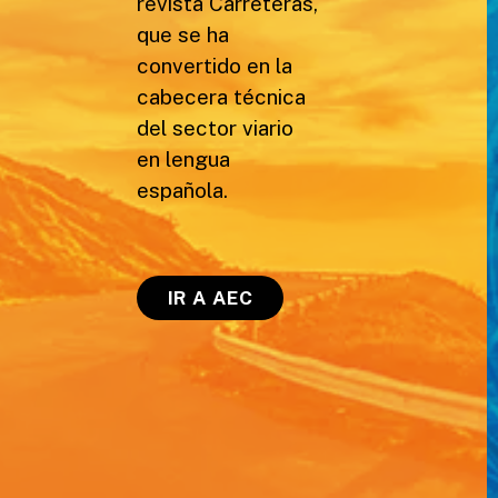
revista Carreteras,
que se ha
convertido en la
cabecera técnica
del sector viario
en lengua
española.
IR A AEC