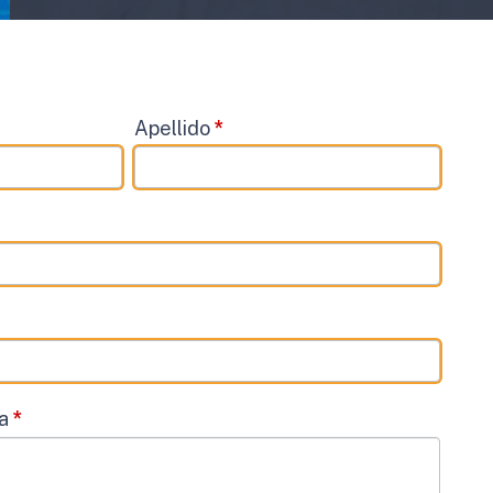
Apellido
*
ta
*