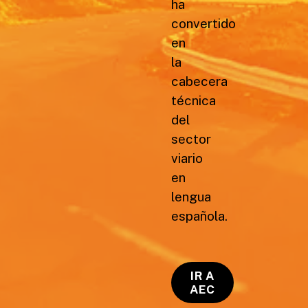
ha
convertido
en
la
cabecera
técnica
del
sector
viario
en
lengua
española.
IR A
AEC