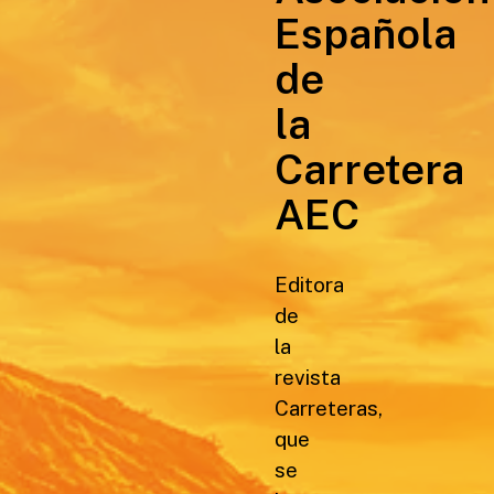
Española
de
la
Carretera
AEC
Editora
de
la
revista
Carreteras,
que
se