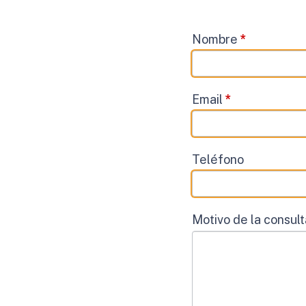
Contacto
Nombre
*
Email
*
Teléfono
Motivo de la consul