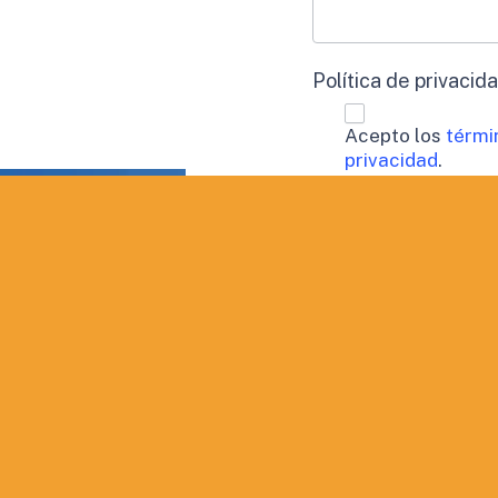
Política de privacid
Acepto los
térmi
privacidad
.
Procesamiento de 
Doy mi consen
perfil.
Aceptación de publi
Deseo recibir
QUIERO INF