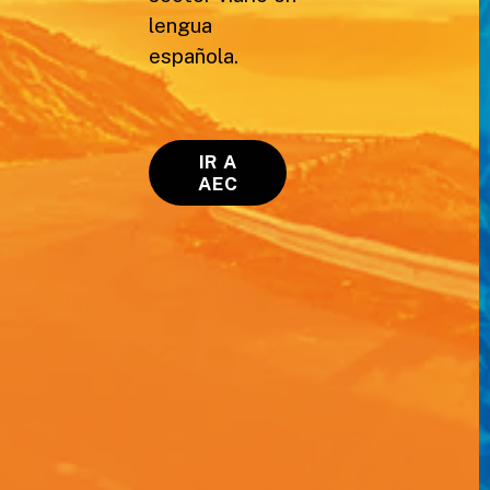
lengua
española.
IR A
AEC