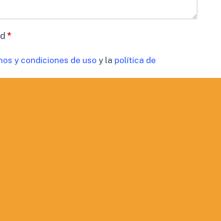
ad
*
nos y condiciones de uso
y la
política de
datos
*
timiento para el tratamiento de los datos de mi
cidad
 comunicaciones comerciales.
ORMACIÓN