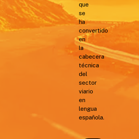
que
se
ha
convertido
en
la
cabecera
técnica
del
sector
viario
en
lengua
española.