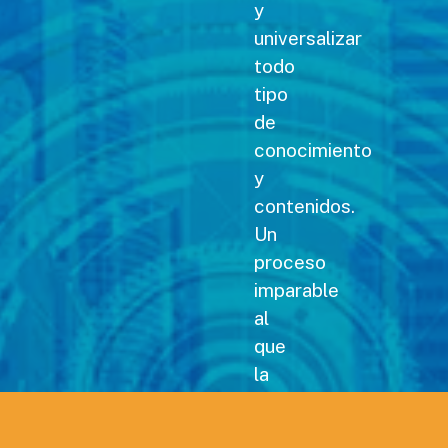
y
universalizar
todo
tipo
de
conocimiento
y
contenidos.
Un
proceso
imparable
al
que
la
revista Carreteras no
podía