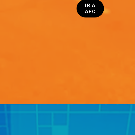
IR A
AEC