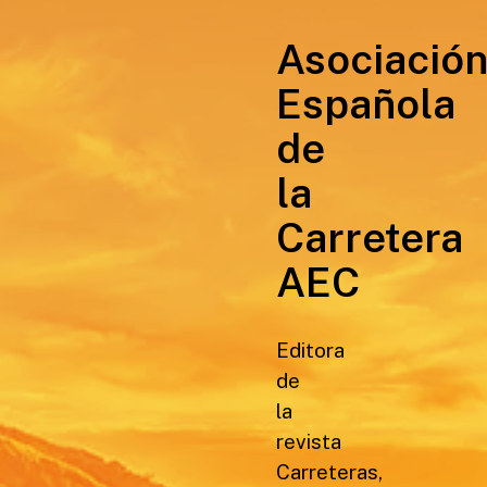
Asociació
Española
de
la
Carretera
AEC
Editora
de
la
revista
Carreteras,