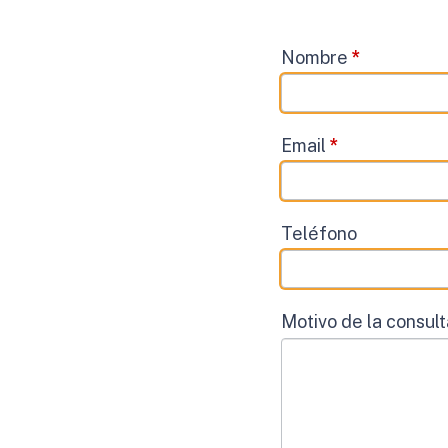
Contacto
Nombre
*
Email
*
Teléfono
Motivo de la consul