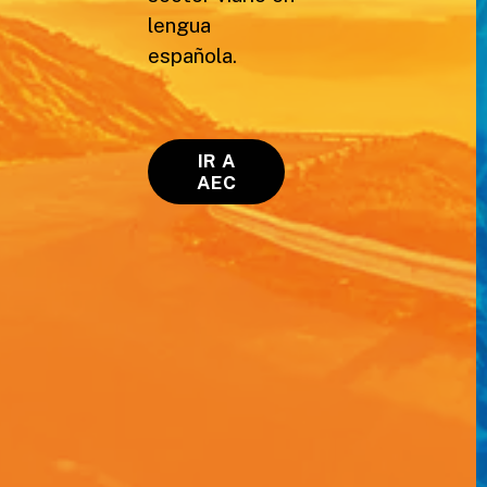
lengua
española.
IR A
AEC