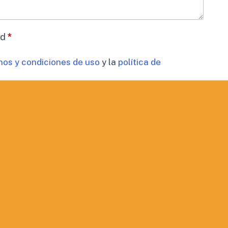
ad
*
nos y condiciones de uso
y la
política de
datos
*
timiento para el tratamiento de los datos de mi
cidad
 comunicaciones comerciales.
ORMACIÓN