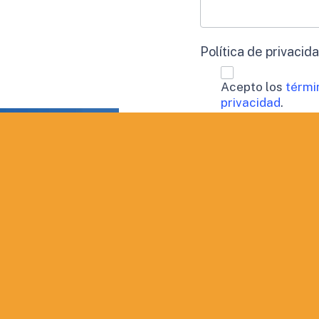
Política de privacid
Acepto los
térmi
privacidad
.
Procesamiento de 
Doy mi consen
perfil.
Aceptación de publi
Deseo recibir
QUIERO INF