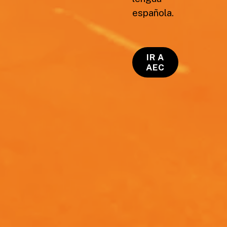
española.
IR A
AEC