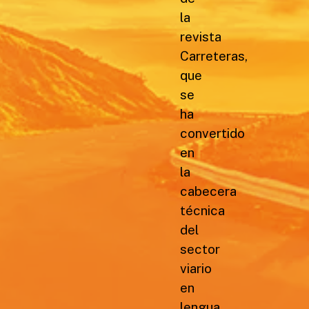
la
revista
Carreteras,
que
se
ha
convertido
en
la
cabecera
técnica
del
sector
viario
en
lengua