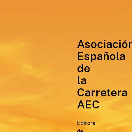
Asociació
Española
de
la
Carretera
AEC
Editora
de