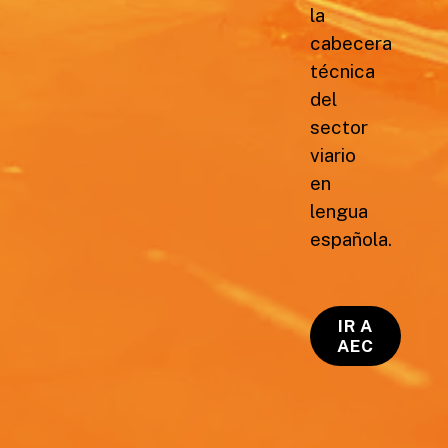
la
cabecera
técnica
del
sector
viario
en
lengua
española.
IR A
AEC