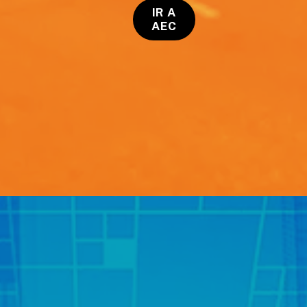
IR A
AEC